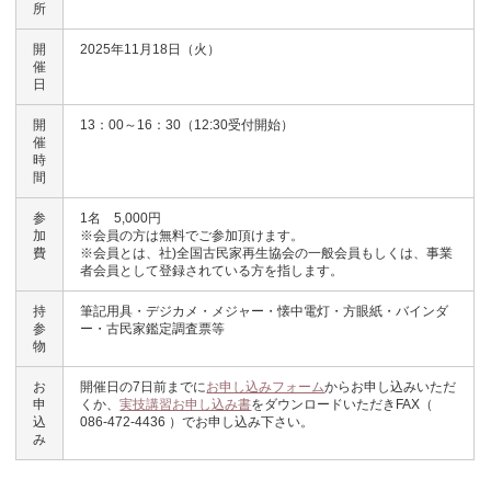
所
開
2025年11月18日（火）
催
日
開
13：00～16：30（12:30受付開始）
催
時
間
参
1名 5,000円
加
※会員の方は無料でご参加頂けます。
費
※会員とは、社)全国古民家再生協会の一般会員もしくは、事業
者会員として登録されている方を指します。
持
筆記用具・デジカメ・メジャー・懐中電灯・方眼紙・バインダ
参
ー・古民家鑑定調査票等
物
お
開催日の7日前までに
お申し込みフォーム
からお申し込みいただ
申
くか、
実技講習お申し込み書
をダウンロードいただきFAX（
込
086-472-4436 ）でお申し込み下さい。
み