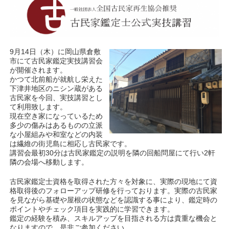
9月14日（木）に岡山県倉敷
市にて古民家鑑定実技講習会
が開催されます。
かつて北前船が就航し栄えた
下津井地区のニシン蔵がある
古民家を今回、実技講習とし
て利用致します。
現在空き家になっているため
多少の傷みはあるものの立派
な小屋組みや和室などの内装
は繊維の街児島に相応し古民家です。
講習会最初30分は古民家鑑定の説明を隣の回船問屋にて行い2軒
隣の会場へ移動します。
古民家鑑定士資格を取得された方々を対象に、実際の現地にて資
格取得後のフォローアップ研修を行っております。実際の古民家
を見ながら基礎や屋根の状態などを認識する事により、鑑定時の
ポイントやチェック項目を実践的に学習できます。
鑑定の経験を積み、スキルアップを目指される方は貴重な機会と
なりますので、是非ご参加ください。