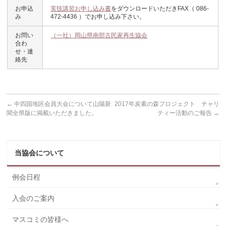
お申込
実技講習お申し込み書
をダウンロードいただきFAX（ 086-
み
472-4436 ）でお申し込み下さい。
お問い
（一社）岡山県南部古民家再生協会
合わ
せ・連
絡先
←
中四国地区会員大会について山陽新
2017年炭素の森プロジェクト チャリ
聞全県版に掲載いただきました。
ティー活動のご報告
→
当協会について
例会日程
入会のご案内
マスコミの皆様へ