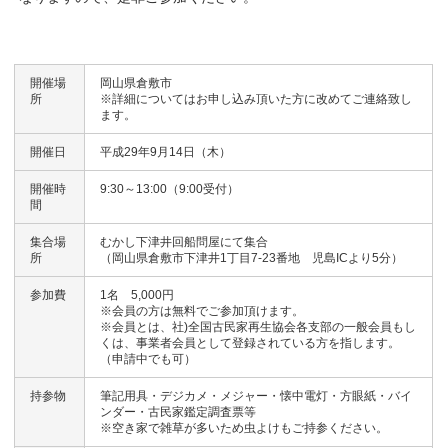
開催場
岡山県倉敷市
所
※詳細についてはお申し込み頂いた方に改めてご連絡致し
ます。
開催日
平成29年9月14日（木）
開催時
9:30～13:00（9:00受付）
間
集合場
むかし下津井回船問屋にて集合
所
（岡山県倉敷市下津井1丁目7-23番地 児島ICより5分）
参加費
1名 5,000円
※会員の方は無料でご参加頂けます。
※会員とは、社)全国古民家再生協会各支部の一般会員もし
くは、事業者会員として登録されている方を指します。
（申請中でも可）
持参物
筆記用具・デジカメ・メジャー・懐中電灯・方眼紙・バイ
ンダー・古民家鑑定調査票等
※空き家で雑草が多いため虫よけもご持参ください。