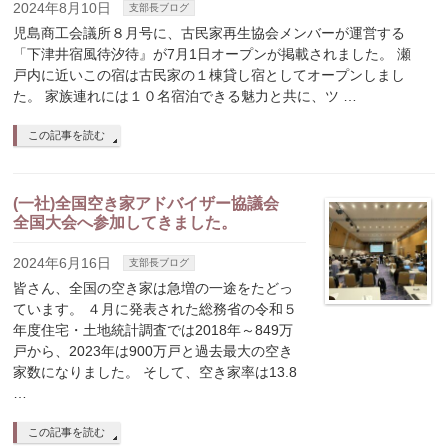
2024年8月10日
支部長ブログ
児島商工会議所８月号に、古民家再生協会メンバーが運営する
「下津井宿風待汐待』が7月1日オープンが掲載されました。 瀬
戸内に近いこの宿は古民家の１棟貸し宿としてオープンしまし
た。 家族連れには１０名宿泊できる魅力と共に、ツ …
この記事を読む
(一社)全国空き家アドバイザー協議会
全国大会へ参加してきました。
2024年6月16日
支部長ブログ
皆さん、全国の空き家は急増の一途をたどっ
ています。 ４月に発表された総務省の令和５
年度住宅・土地統計調査では2018年～849万
戸から、2023年は900万戸と過去最大の空き
家数になりました。 そして、空き家率は13.8
…
この記事を読む