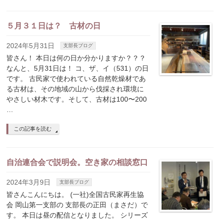
５月３１日は？ 古材の日
2024年5月31日
支部長ブログ
皆さん！ 本日は何の日か分かりますか？？？
なんと、5月31日は！ コ、ザ、イ（531）の日
です。 古民家で使われている自然乾燥材であ
る古材は、その地域の山から伐採され環境に
やさしい材木です。そして、古材は100〜200
…
この記事を読む
自治連合会で説明会。空き家の相談窓口
2024年3月9日
支部長ブログ
皆さんこんにちは。 (一社)全国古民家再生協
会 岡山第一支部の 支部長の正田（まさだ）で
す。 本日は昼の配信となりました。 シリーズ