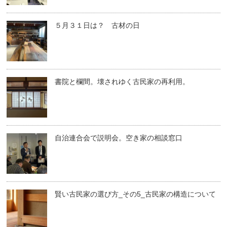
５月３１日は？ 古材の日
書院と欄間。壊されゆく古民家の再利用。
自治連合会で説明会。空き家の相談窓口
賢い古民家の選び方_その5_古民家の構造について