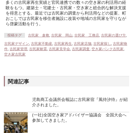
多くの古民家再生実績と官民連携での数々の空き家の利活用の経
験をもつ。建築士・宅建士・古民家・空き家と総合的な解決支援
を得意とする。最近では古民家の調査から利活用などの提案、町
おこしでは古民家を移住者施設に改装や地域の古民家を守りなが
ら啓蒙活動を行う。
投稿タグ
古民家 倉敷
,
古民家 岡山
,
古民家 工務店
,
古民家の選び方
,
古民家デザイン
,
古民家不動産
,
古民家再生
,
古民家店舗
,
古民家探し
,
古民家物
件
,
古民家管理
,
古民家耐震
,
古民家見学会
,
古民家調査
,
空き家バンク古民家
,
空き家古民家
関連記事
児島商工会議所会報誌に古民家宿『風待汐待』が紹
介されました。
(一社)全国空き家アドバイザー協議会 全国大会へ
参加してきました。