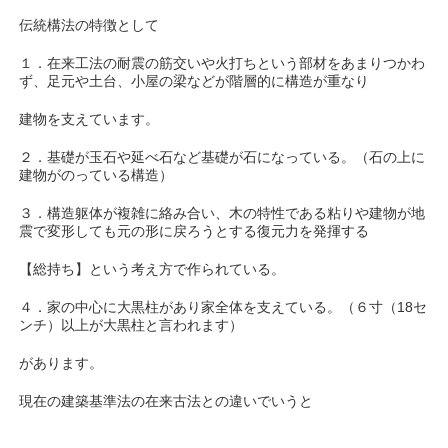
伝統構法の特徴として
１．在来工法の耐震の筋交いや火打ちという部材をあまりつかわ
ず、足元や土台、小屋の梁などが階層的に構造が重なり
建物を支えています。
２．基礎が玉石や延べ石など基礎が石になっている。（石の上に
建物がのっている構造）
３．構造躯体が複雑に絡み合い、木の特性である粘りや建物が地
震で変形しても元の形に戻ろうとする復元力を発揮する
【総持ち】という考え方で作られている。
４．家の中心に大黒柱があり家全体を支えている。（６寸（18セ
ンチ）以上が大黒柱と言われます）
があります。
現在の建築基準法の在来古法との違いでいうと