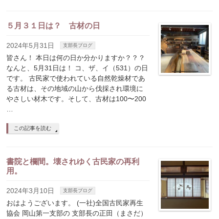
５月３１日は？ 古材の日
2024年5月31日
支部長ブログ
皆さん！ 本日は何の日か分かりますか？？？
なんと、5月31日は！ コ、ザ、イ（531）の日
です。 古民家で使われている自然乾燥材であ
る古材は、その地域の山から伐採され環境に
やさしい材木です。そして、古材は100〜200
…
この記事を読む
書院と欄間。壊されゆく古民家の再利
用。
2024年3月10日
支部長ブログ
おはようございます。 (一社)全国古民家再生
協会 岡山第一支部の 支部長の正田（まさだ）