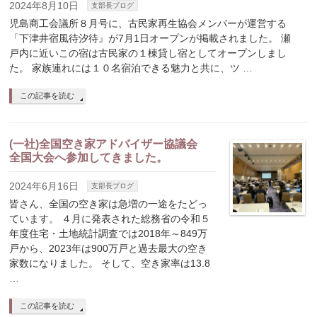
2024年8月10日
支部長ブログ
児島商工会議所８月号に、古民家再生協会メンバーが運営する
「下津井宿風待汐待』が7月1日オープンが掲載されました。 瀬
戸内に近いこの宿は古民家の１棟貸し宿としてオープンしまし
た。 家族連れには１０名宿泊できる魅力と共に、ツ …
この記事を読む
(一社)全国空き家アドバイザー協議会
全国大会へ参加してきました。
2024年6月16日
支部長ブログ
皆さん、全国の空き家は急増の一途をたどっ
ています。 ４月に発表された総務省の令和５
年度住宅・土地統計調査では2018年～849万
戸から、2023年は900万戸と過去最大の空き
家数になりました。 そして、空き家率は13.8
…
この記事を読む