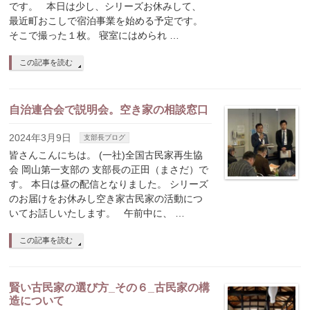
です。 本日は少し、シリーズお休みして、
最近町おこしで宿泊事業を始める予定です。
そこで撮った１枚。 寝室にはめられ …
この記事を読む
自治連合会で説明会。空き家の相談窓口
2024年3月9日
支部長ブログ
皆さんこんにちは。 (一社)全国古民家再生協
会 岡山第一支部の 支部長の正田（まさだ）で
す。 本日は昼の配信となりました。 シリーズ
のお届けをお休みし空き家古民家の活動につ
いてお話しいたします。 午前中に、 …
この記事を読む
賢い古民家の選び方_その６_古民家の構
造について