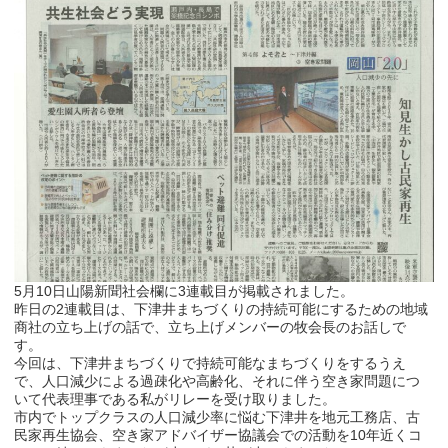
5月10日山陽新聞社会欄に3連載目が掲載されました。
昨日の2連載目は、下津井まちづくりの持続可能にするための地域
商社の立ち上げの話で、立ち上げメンバーの牧会長のお話しで
す。
今回は、下津井まちづくりで持続可能なまちづくりをするうえ
で、人口減少による過疎化や高齢化、それに伴う空き家問題につ
いて代表理事である私がリレーを受け取りました。
市内でトップクラスの人口減少率に悩む下津井を地元工務店、古
民家再生協会、空き家アドバイザー協議会での活動を10年近くコ