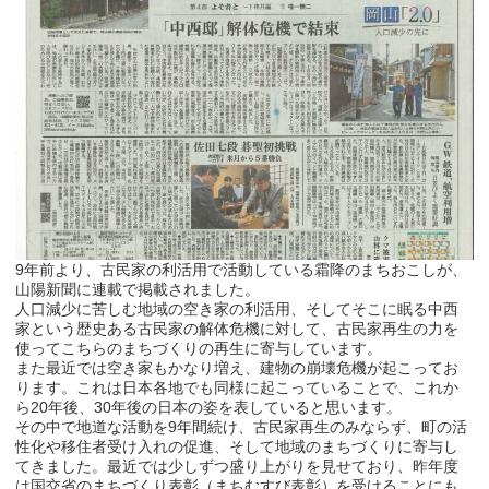
9年前より、古民家の利活用で活動している霜降のまちおこしが、
山陽新聞に連載で掲載されました。
人口減少に苦しむ地域の空き家の利活用、そしてそこに眠る中西
家という歴史ある古民家の解体危機に対して、古民家再生の力を
使ってこちらのまちづくりの再生に寄与しています。
また最近では空き家もかなり増え、建物の崩壊危機が起こってお
ります。これは日本各地でも同様に起こっていることで、これか
ら20年後、30年後の日本の姿を表していると思います。
その中で地道な活動を9年間続け、古民家再生のみならず、町の活
性化や移住者受け入れの促進、そして地域のまちづくりに寄与し
てきました。最近では少しずつ盛り上がりを見せており、昨年度
は国交省のまちづくり表彰（まちむすび表彰）を受けることにも