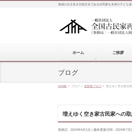
地域の古き良き伝統文化である古民家を未来の子ども達
ホーム
ご挨拶
ブログ
HOME
»
ブログ
»
支部長ブログ
»
増えゆく空き家古
増えゆく空き家古民家への取
投稿日 : 2024年6月1日
最終更新日時 : 2024年7月