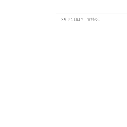
←
５月３１日は？ 古材の日