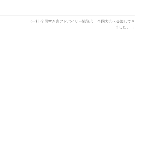
(一社)全国空き家アドバイザー協議会 全国大会へ参加してき
ました。
→