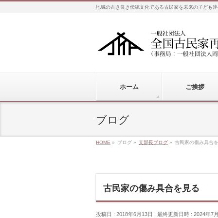
地域の古き良き伝統文化である古民家を未来の子ども達
ホーム
ご挨拶
ブログ
HOME
»
ブログ
»
支部長ブログ
»
古民家の傷み具合
古民家の傷み具合を見る
投稿日 : 2018年6月13日
最終更新日時 : 2024年7