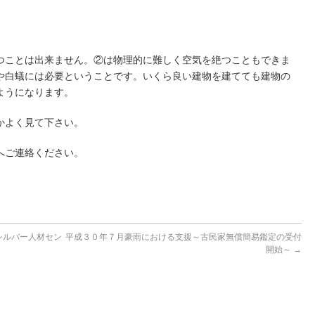
つことは出来ません。②は物理的に難しく空気を絶つこともできま
や白蟻には必要ということです。いくら良い建物を建てても建物の
ようになります。
かよく見て下さい。
へご連絡ください。
シルバー人材セン
平成３０年７月豪雨における支援～古民家無償簡易鑑定の受付
開始～
→